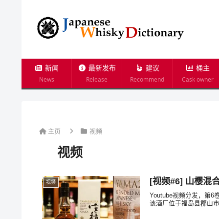
新闻
最新发布
建议
桶主
News
Release
Recommend
Cask owner
主页
视频
视频
[视频#6] 山
视频
Youtube视频分发，
该酒厂位于福岛县郡山市