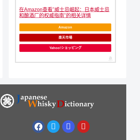
在Amazon查看"威士忌崛起：日本威士忌
和酿酒厂的权威指南"的相关详情
Amazon
楽天市場
Yahoo!ショッピング