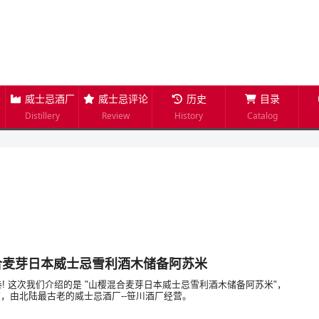
威士忌酒厂
威士忌评论
历史
目录
Distillery
Review
History
Catalog
樱混合麦芽日本威士忌雪利酒木储备阿苏米
第6卷! 这次我们介绍的是 "山樱混合麦芽日本威士忌雪利酒木储备阿苏米"，
，由北陆最古老的威士忌酒厂--笹川酒厂经营。