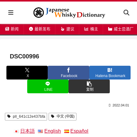
新闻
最新发布
建议
桶主
威士忌酒厂
DSC00996
X
Facebook
Hatena Bookmark
LINE
复制
2022.04.01
pll_641c12e437bfa
中文 (中国)
日本語
English
Español