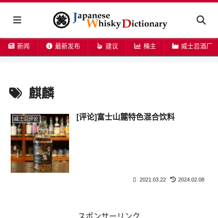
新闻
最新发布
建议
桶主
威士忌酒厂
麒麟
[评论]富士山麓特色混合饮料
威士忌评论
2021.03.22
2024.02.08
スポンサーリンク