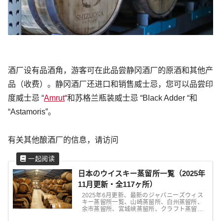
酒厂设有品酒角，游客可在此品尝静冈酒厂的原酒和其他产
品（收费）。静冈酒厂还进口和销售威士忌，您可以品尝印
度威士忌 “
Amrut
“和苏格兰瓶装威士忌 “Black Adder “和
“Astamoris”。
有关其他酿酒厂的信息，请访问
日本のウイスキー蒸留所一覧（2025年
11月更新・全117ヶ所）
2025年6月更新、最新のジャパニーズウィス
キー蒸留所一覧、山崎蒸留所、白州蒸留所、
余市蒸留所、宮城峡蒸留所、クラフト蒸留所
の秩父蒸留所、厚岸蒸留所、ガイアフロー静