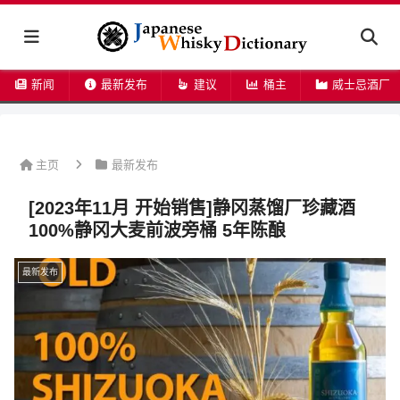
新闻
最新发布
建议
桶主
威士忌酒厂
主页
最新发布
[2023年11月 开始销售]静冈蒸馏厂珍藏酒
100%静冈大麦前波旁桶 5年陈酿
最新发布