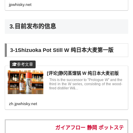
岡蒸留所、マルス信州蒸留所、マルス津貫蒸
jpwhisky.net
留所、三郎丸蒸留所、安積蒸留所など全...
3.目前发布的信息
3-1
Shizuoka Pot Still W 纯日本大麦第一版
[评论]静冈蒸馏锅 W 纯日本大麦初版
This is the successor to "Prologue W" and the
third in the W series, consisting of the wood-
fired distiller W&...
zh.jpwhisky.net
ガイアフロー 静岡 ポットステ