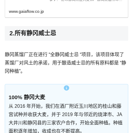
ロワールへのこだわりを体現する「100%静
岡大麦」が、いよいよ登場します！ 初の静岡
www.gaiaflow.co.jp
県産大麦10
2.所有静冈威士忌
静冈蒸馏厂正在进行 “全静冈威士忌 “项目，该项目体现了
蒸馏厂对风土的承诺，用于酿造威士忌的所有原料都是 “静
冈种植”。
100% 静冈大麦
从 2016 年开始，我们在酒厂附近玉川地区的桂山和藤
宫试种并收获大麦，并于 2019 年与邻近的烧津市、JA
大井川和静冈县的三家农户合作，开始全面种植。种植
面积逐年增加，收成也在不断提高。