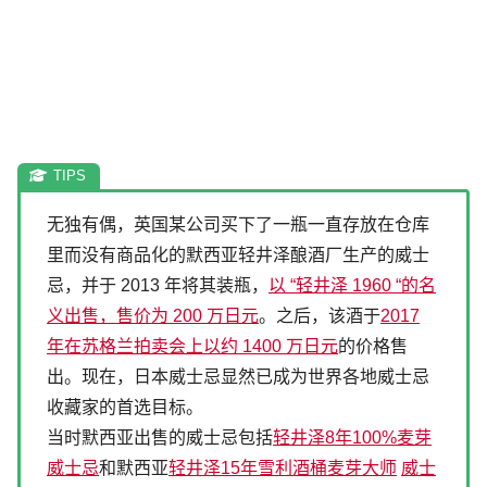
无独有偶，英国某公司买下了一瓶一直存放在仓库
里而没有商品化的默西亚轻井泽酿酒厂生产的威士
忌，并于 2013 年将其装瓶，
以 “轻井泽 1960 “的名
义出售，售价为 200 万日元
。之后，该酒于
2017
年在苏格兰拍卖会上以约 1400 万日元
的价格售
出。现在，日本威士忌显然已成为世界各地威士忌
收藏家的首选目标。
当时默西亚出售的威士忌包括
轻井泽8年100%麦芽
威士忌
和默西亚
轻井泽15年雪利酒桶麦芽大师
威士