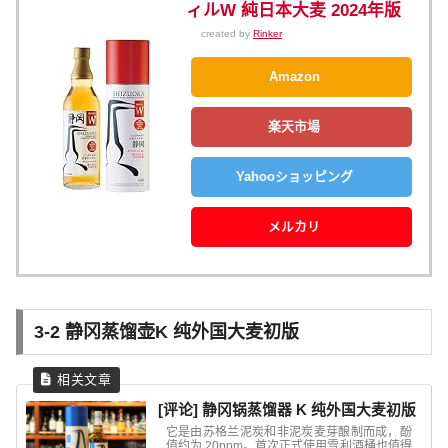
ィルW 純日本大麦 2024年版
created by
Rinker
Amazon
楽天市場
Yahooショッピング
メルカリ
3-2 静冈蒸馏壶
K 纯外国
大麦初版
[评论] 静冈锅蒸馏器 K 纯外国大麦初版
它是由苏格兰泥炭和非泥炭麦芽酿制而成，酚
值约为 20ppm。首次正式使用雪利酒桶也值得