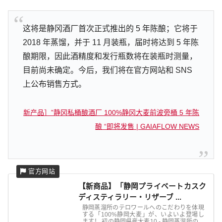
这将是静冈酒厂首次正式推出的 5 年陈酿；它将于
2018 年蒸馏，并于 11 月装瓶，届时将达到 5 年陈
酿期限，因此酒精度和发行瓶数将在装瓶时测量，
目前尚未确定。今后，我们将在官方网站和 SNS
上公布销售方式。
新产品］”静冈私桶酿酒厂 100%静冈大麦前波旁桶 5 年陈
酿 “即将发售 | GAIAFLOW NEWS
【新商品】「静岡プライベートカスク
ディスティラリー・リザーブ ...
静岡蒸溜所のテロワールへのこだわりを体現
する「100%静岡大麦」が、いよいよ登場し
ます！ 初の静岡県産大麦10 - 静岡蒸溜所のテ