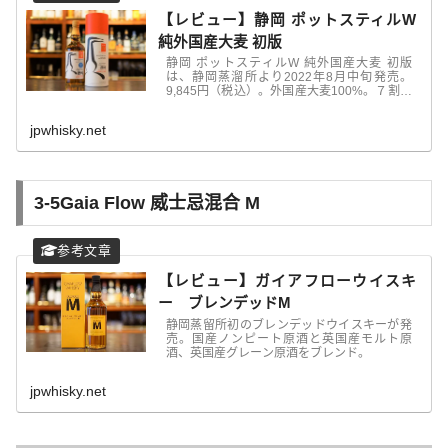
【レビュー】静岡 ポットスティルW
純外国産大麦 初版
静岡 ポットスティルW 純外国産大麦 初版
は、静岡蒸溜所より2022年8月中旬発売。
9,845円（税込）。外国産大麦100%。７割は
スコットランド産のピーテッド麦芽、静岡蒸
溜所としては初めてのスモーキータイプのシ
jpwhisky.net
ングルモルトとなります。
3-5
Gaia Flow 威士忌混合 M
【レビュー】ガイアフローウイスキ
ー ブレンデッドM
静岡蒸留所初のブレンデッドウイスキーが発
売。国産ノンピート原酒と英国産モルト原
酒、英国産グレーン原酒をブレンド。
jpwhisky.net