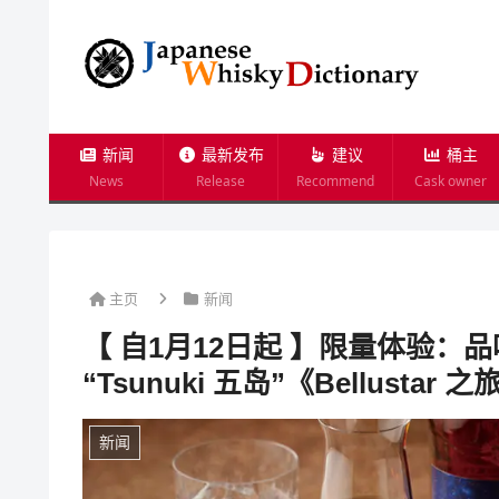
新闻
最新发布
建议
桶主
News
Release
Recommend
Cask owner
主页
新闻
【 自1月12日起 】限量体验：品味 Tok
“Tsunuki 五岛”《Bellusta
新闻