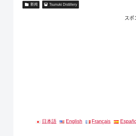
新闻
Tsunuki Distillery
スポ
日本語
English
Français
Españo