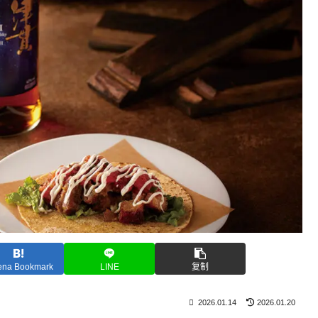
ena Bookmark
LINE
复制
2026.01.14
2026.01.20