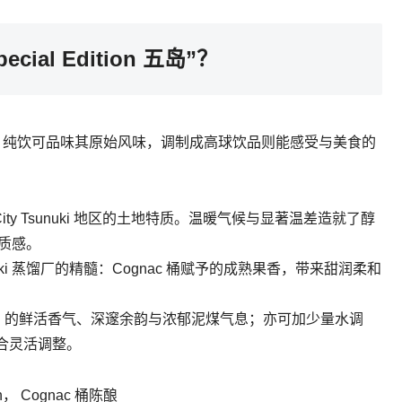
Special Edition 五岛”？
的魅力。纯饮可品味其原始风味，调制成高球饮品则能感受与美食的
tsuma-City Tsunuki 地区的土地特质。温暖气候与显著温差造就了醇
润质感。
uki 蒸馏厂的精髓：Cognac 桶赋予的成熟果香，带来甜润柔和
ognac 桶 的鲜活香气、深邃余韵与浓郁泥煤气息；亦可加少量水调
合灵活调整。
， Cognac 桶陈酿