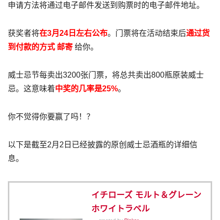
申请方法将通过电子邮件发送到购票时的电子邮件地址。
获奖者将
在3月24日左右公布
。门票将在活动结束后
通过货
到付款的方式
邮寄
给你。
威士忌节每卖出3200张门票，将总共卖出800瓶原装威士
忌。这意味着
中奖的几率是25%
。
你不觉得你要赢了吗！？
以下是截至2月2日已经披露的原创威士忌酒瓶的详细信
息。
イチローズ モルト＆グレーン
ホワイトラベル