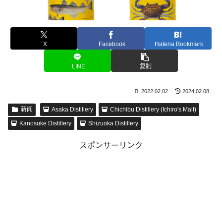
X
Facebook
Hatena Bookmark
LINE
复制
2022.02.02
2024.02.08
新闻
Asaka Distillery
Chichibu Distillery (Ichiro's Malt)
Kanosuke Distillery
Shizuoka Distillery
スポンサーリンク