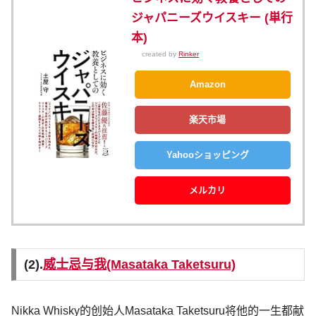
ジャパニーズウイスキー (単行
本)
created by
Rinker
Amazon
楽天市場
Yahooショッピング
メルカリ
(2).
威士忌与我(Masataka Taketsuru)
Nikka Whisky的创始人Masataka Taketsuru将他的一生都献