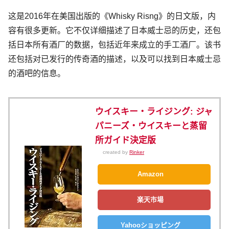
这是2016年在美国出版的《Whisky Risng》的日文版，内
容有很多更新。它不仅详细描述了日本威士忌的历史，还包
括日本所有酒厂的数据，包括近年来成立的手工酒厂。该书
还包括对已发行的传奇酒的描述，以及可以找到日本威士忌
的酒吧的信息。
ウイスキー・ライジング: ジャ
パニーズ・ウイスキーと蒸留
所ガイド決定版
created by
Rinker
Amazon
楽天市場
Yahooショッピング