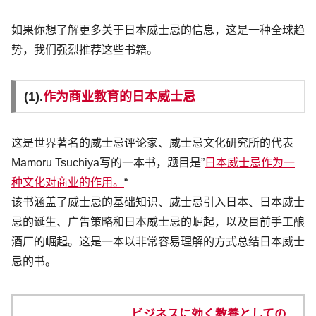
如果你想了解更多关于日本威士忌的信息，这是一种全球趋
势，我们强烈推荐这些书籍。
(1).
作为商业教育的日本威士忌
这是世界著名的威士忌评论家、威士忌文化研究所的代表
Mamoru Tsuchiya写的一本书，题目是”
日本威士忌作为一
种文化对商业的作用。
“
该书涵盖了威士忌的基础知识、威士忌引入日本、日本威士
忌的诞生、广告策略和日本威士忌的崛起，以及目前手工酿
酒厂的崛起。这是一本以非常容易理解的方式总结日本威士
忌的书。
ビジネスに効く教養としての