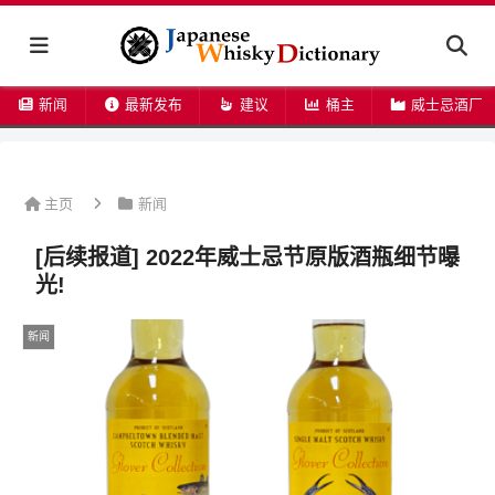
新闻
最新发布
建议
桶主
威士忌酒厂
主页
新闻
[后续报道] 2022年威士忌节原版酒瓶细节曝
光!
新闻