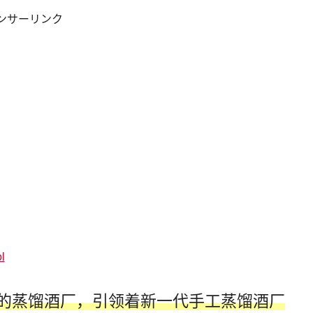
ンサーリンク
l
的蒸馏酒厂，引领着新一代手工蒸馏酒厂