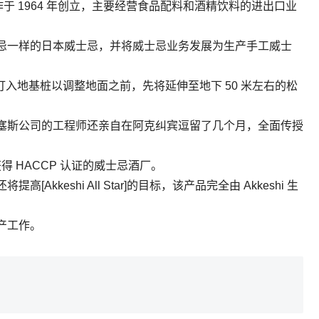
飞騨耕作于 1964 年创立，主要经营食品配料和酒精饮料的进出口业
忌一样的日本威士忌，并将威士忌业务发展为生产手工威士
打入地基桩以调整地面之前，先将延伸至地下 50 米左右的松
塞斯公司的工程师还亲自在阿克纠宾逗留了几个月，全面传授
得 HACCP 认证的威士忌酒厂。
keshi All Star]的目标，该产品完全由 Akkeshi 生
产工作。