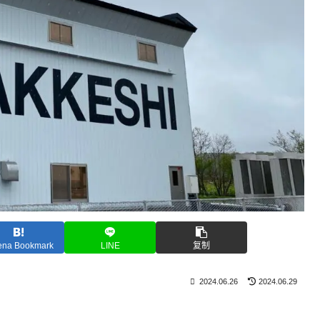
ena Bookmark
LINE
复制
2024.06.26
2024.06.29