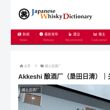
新闻
最新发布
建议
桶主
News
Release
Recommend
Cask owner
主页
威士忌酒厂
Akkeshi 酿酒厂（垦田日清
威士忌酒厂