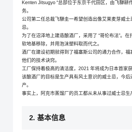
Kenten Jitsugyo “总部位于东京千代田区，由
务。
公司第二任总裁飞騨圭一希望创造出像艾莱麦芽威士
忌。
为了在沼泽地上建造酿酒厂，采用了 “哥伦布法”。在
软地基移除，并用泡沫塑料取而代之。
酒厂在建设初期就得到了福塞斯公司的通力合作，福
他们的技术诀窍。
工厂保持着极高的清洁度，2021 年将成为日本首家获
该酿酒厂的目标是生产具有风土意识的威士忌，今后还将提高[Ak
产。
事实上，阿克市蒸馏厂的员工都从未从事过威士忌生
2. 基本信息