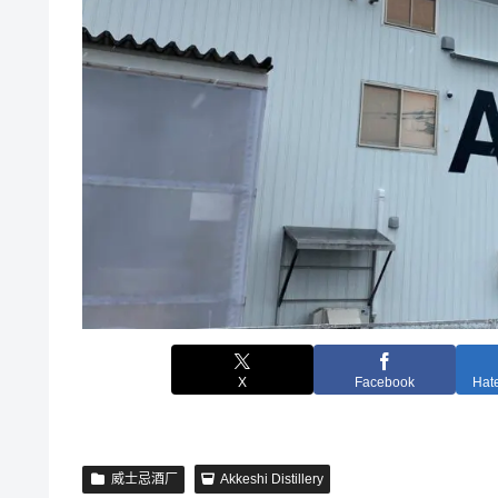
X
Facebook
Hat
威士忌酒厂
Akkeshi Distillery