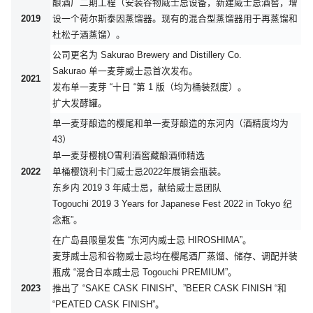
酿酒厂二期工程（安装谷物威士忌设备，新建威士忌酒窖，增
2019
设一个荷尔斯泰因蒸馏器。现有的混合型蒸馏器用于再蒸馏和
杜松子酒蒸馏）。
公司更名为 Sakurao Brewery and Distillery Co.
Sakurao 单一麦芽威士忌首次发布。
2021
发布单一麦芽 “十日 “第 1 版（均为桶装烈度）。
扩大发酵罐。
单一麦芽酿造的樱尾和单一麦芽酿造的东河内（酒精度均为
43）
单一麦芽樱桃O雪利酒窖藏酿酒师精选
2022
单桶樱饶利卡门威士忌2022年展销会瓶装。
东乡内 2019 3 年威士忌，献给威士忌团队
Togouchi 2019 3 Years for Japanese Fest 2022 in Tokyo 纪
念瓶”。
在广岛县限量发售 “东河内威士忌 HIROSHIMA”。
麦芽威士忌和谷物威士忌均在樱尾酒厂蒸馏、储存、调配并装
瓶成 “混合日本威士忌 Togouchi PREMIUM”。
2023
推出了 “SAKE CASK FINISH”、”BEER CASK FINISH “和
“PEATED CASK FINISH”。