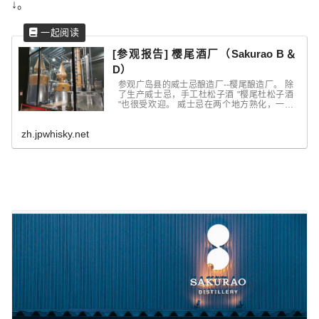
↓。
[参观报告] 樱尾酒厂（Sakurao B＆
D）
参观广岛县的威士忌酿造厂--樱尾酿造厂。 除
了生产威士忌，手工杜松子酒 "樱尾杜松子酒
"也很受欢迎。 威士忌在两个地方熟化，一个
在樱尾蒸馏厂，另一个在户之内隧道。 从
2019 年起，酒厂还将开始生产谷物威士忌。
zh.jpwhisky.net
该酒...