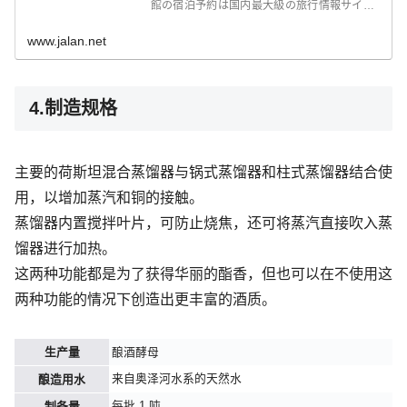
館の宿泊予約は国内最大級の旅行情報サイト
＜じゃらん＞
www.jalan.net
4.制造规格
主要的荷斯坦混合蒸馏器与锅式蒸馏器和柱式蒸馏器结合使
用，以增加蒸汽和铜的接触。
蒸馏器内置搅拌叶片，可防止烧焦，还可将蒸汽直接吹入蒸
馏器进行加热。
这两种功能都是为了获得华丽的酯香，但也可以在不使用这
两种功能的情况下创造出更丰富的酒质。
生产量
酿酒酵母
来自奥泽河水系的天然水
酿造用水
每批 1 吨
制备量