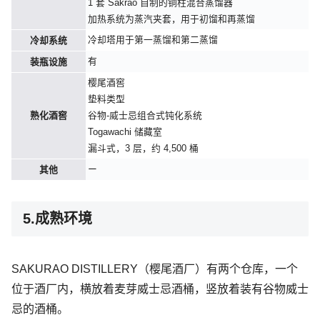
1 套 Sakrao 自制的铜柱混合蒸馏器
加热系统为蒸汽夹套，用于初馏和再蒸馏
冷却塔用于第一蒸馏和第二蒸馏
冷却系统
有
装瓶设施
樱尾酒窖
垫料类型
熟化酒窖
谷物-威士忌组合式钝化系统
Togawachi 储藏室
漏斗式，3 层，约 4,500 桶
ー
其他
5.成熟环境
SAKURAO DISTILLERY（樱尾酒厂）有两个仓库，一个
位于酒厂内，横放着麦芽威士忌酒桶，竖放着装有谷物威士
忌的酒桶。