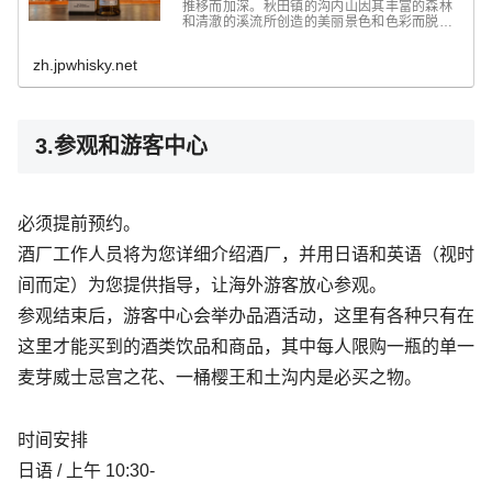
推移而加深。秋田镇的沟内山因其丰富的森林
和清澈的溪流所创造的美丽景色和色彩而脱颖
而出，包括县内最高的山--奥拉山、福平山和
国家特别风景名胜区--三段溪。在这样的山
zh.jpwhisky.net
区，曾经作为铁路使用的隧道现在被用来储...
3.参观和游客中心
必须提前预约。
酒厂工作人员将为您详细介绍酒厂，并用日语和英语（视时
间而定）为您提供指导，让海外游客放心参观。
参观结束后，游客中心会举办品酒活动，这里有各种只有在
这里才能买到的酒类饮品和商品，其中每人限购一瓶的单一
麦芽威士忌宫之花、一桶樱王和土沟内是必买之物。
时间安排
日语 / 上午 10:30-