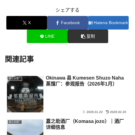
シェアする
X
Facebook
Hatena Bookmark
LINE
复制
関連記事
Okinawa 县 Kumesen Shuzo Naha
威士忌酒厂
蒸馏厂：参观报告（2026年1月）
2026.01.22
2026.02.20
嘉之助酒厂（Komasa jozo）｜酒厂
威士忌酒厂
详细信息