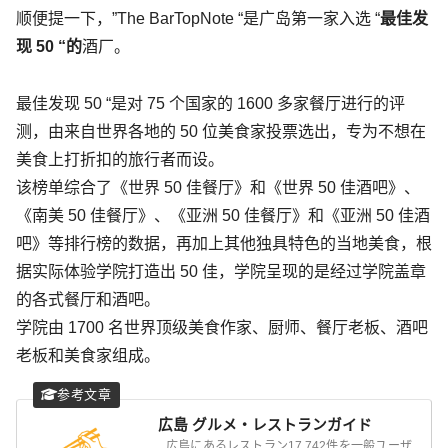
顺便提一下，”The BarTopNote “是广岛第一家入选 “
最佳发
现 50 “的
酒厂。
最佳发现 50 “是对 75 个国家的 1600 多家餐厅进行的评
测，由来自世界各地的 50 位美食家投票选出，专为不想在
美食上打折扣的旅行者而设。
该榜单综合了《世界 50 佳餐厅》和《世界 50 佳酒吧》、
《南美 50 佳餐厅》、《亚洲 50 佳餐厅》和《亚洲 50 佳酒
吧》等排行榜的数据，再加上其他独具特色的当地美食，根
据实际体验学院打造出 50 佳，学院呈现的是经过学院盖章
的各式餐厅和酒吧。
学院由 1700 名世界顶级美食作家、厨师、餐厅老板、酒吧
老板和美食家组成。
広島 グルメ・レストランガイド
広島にあるレストラン17,742件を一般ユーザ