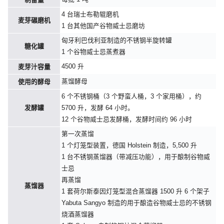
4 台瑞士布勒辊磨机
麦芽碾磨机
1 台其他国产谷物威士忌磨坊
匈牙利巴伐利亚制造的不锈钢半旋转罐
糖化罐
1 个谷物威士忌蒸煮器
4500 升
麦芽汁容量
蒸馏酵母
使用的酵母
6 个不锈钢桶（3 个野蛮人桶，3 个家用桶），约
发酵罐
5700 升，发酵 64 小时。
12 个谷物威士忌发酵桶，发酵时间约 96 小时
第一次蒸馏
1 个灯笼型装置，德国 Holstein 制造，5,500 升
1 台不锈钢蒸馏器（带减压功能），用于酿制谷物威
士忌
再蒸馏
蒸馏器
1 套荷尔斯泰因灯笼型混合蒸馏器 1500 升 6 个架子
Yabuta Sangyo 制造的用于酿造谷物威士忌的不锈钢
烧酒蒸馏器