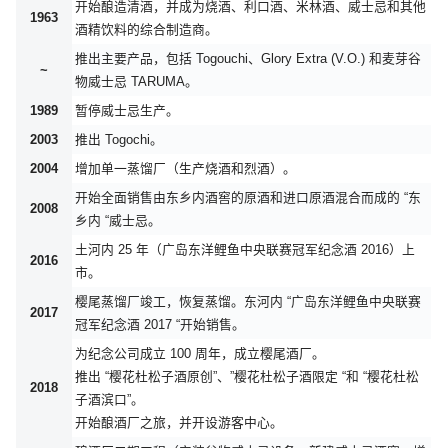
开始酿造清酒，并成为烧酒、利口酒、米林酒、威士忌和其他
1963
酒精饮料的综合制造商。
推出主要产品，包括 Togouchi、Glory Extra (V.O.) 和麦芽谷
~
物威士忌 TARUMA。
1989
暂停威士忌生产。
2003
推出 Togochi。
2004
增加单一蒸馏厂（生产烧酒和烈酒）。
开始全面销售由东乡内酒窖的原酒和进口原酒混合而成的 “东
2008
乡内 “威士忌。
土河内 25 年（广岛东洋鲤鱼中央联赛冠军纪念酒 2016）上
2016
市。
樱尾蒸馏厂竣工，恢复蒸馏。东河内 “广岛东洋鲤鱼中央联赛
2017
冠军纪念酒 2017 “开始销售。
为纪念公司成立 100 周年，成立樱尾酒厂。
推出 “樱花杜松子酒原创”、”樱花杜松子酒限定 “和 “樱花杜松
2018
子酒滨口”。
开始酿酒厂之旅，并开设游客中心。