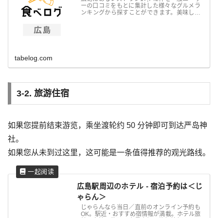
ーの口コミをもとに集計した様々なグルメラ
ンキングから探すことができます。美味しい
レストランや、人気のレストランが簡単に見
つかります！
tabelog.com
3-2. 旅游住宿
如果您提前结束游览，乘坐渡轮约 50 分钟即可到达严岛神
社。
如果您从未到过这里，这可能是一条值得推荐的观光路线。
広島駅周辺のホテル - 宿泊予約は＜じ
ゃらん＞
じゃらんなら当日／直前のオンライン予約も
OK。駅近・おすすめ宿情報が満載。ホテル旅