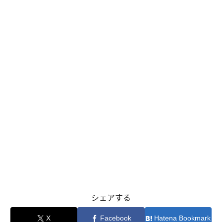
シェアする
X
Facebook
Hatena Bookmark