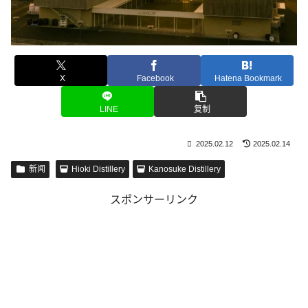
X
Facebook
Hatena Bookmark
LINE
复制
2025.02.12
2025.02.14
新闻
Hioki Distillery
Kanosuke Distillery
スポンサーリンク