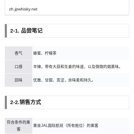
zh.jpwhisky.net
2-1. 品尝笔记
香气
蜂蜜、柠檬茶
口感
辛辣，带有大蒜和生姜的味道，以及微微的烟熏味。
回味
优雅、甘甜、苦涩，余味柔和持久。
2-2.销售方式
符合条件的乘
乘坐JAL国际航班（所有舱位）的乘客
客