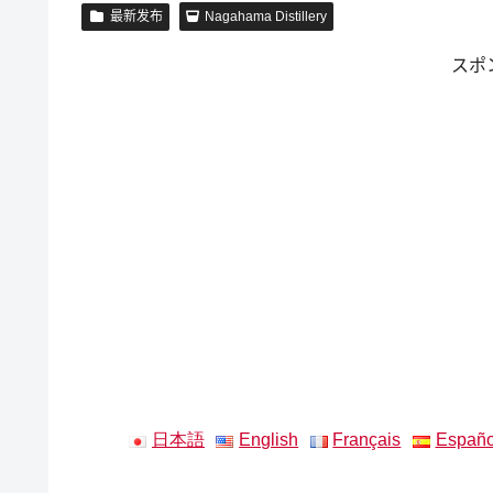
最新发布
Nagahama Distillery
スポ
日本語
English
Français
Españo