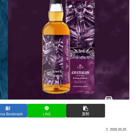
ena Bookmark
LINE
复制
2025.03.25