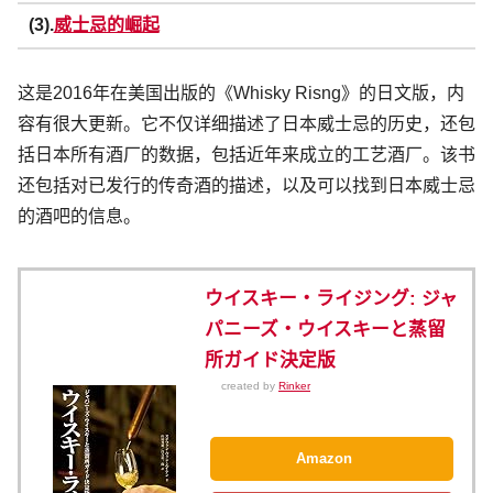
(3).
威士忌的崛起
这是2016年在美国出版的《Whisky Risng》的日文版，内
容有很大更新。它不仅详细描述了日本威士忌的历史，还包
括日本所有酒厂的数据，包括近年来成立的工艺酒厂。该书
还包括对已发行的传奇酒的描述，以及可以找到日本威士忌
的酒吧的信息。
ウイスキー・ライジング: ジャ
パニーズ・ウイスキーと蒸留
所ガイド決定版
created by
Rinker
Amazon