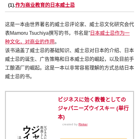
(1).
作为商业教育的日本威士忌
这是一本由世界著名的威士忌评论家、威士忌文化研究会代
表Mamoru Tsuchiya撰写的书，书名是”
日本威士忌作为一
种文化，对商业的作用
。
该书涵盖了威士忌的基础知识、威士忌对日本的介绍、日本
威士忌的诞生、广告策略和日本威士忌的崛起，以及目前手
工酿酒厂的崛起。这是一本以非常容易理解的方式总结日本
威士忌的书。
ビジネスに効く教養としての
ジャパニーズウイスキー (単行
本)
created by
Rinker