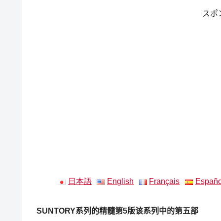
スポ
日本語
English
Français
Españo
SUNTORY系列的精髓
第5版
该系列中的第五部