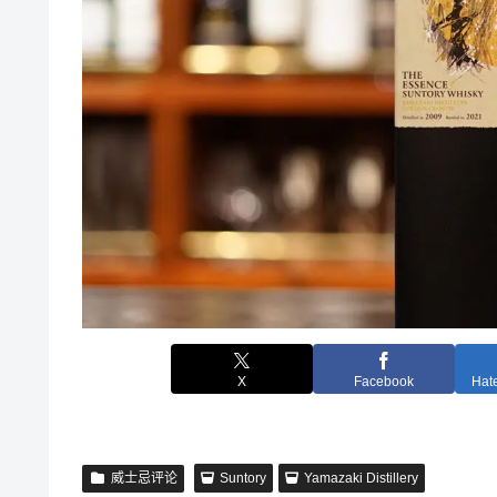
X
Facebook
Hat
威士忌评论
Suntory
Yamazaki Distillery