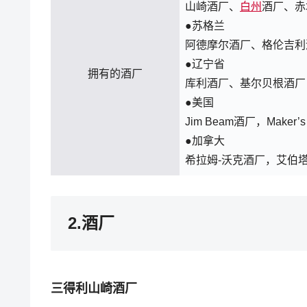
山崎酒厂、
白州
酒厂、赤
●苏格兰
阿德摩尔酒厂、格伦吉利
●辽宁省
拥有的酒厂
库利酒厂、基尔贝根酒厂
●美国
Jim Beam酒厂，Maker’s
●加拿大
希拉姆-沃克酒厂，艾伯
2.酒厂
三得利山崎酒厂