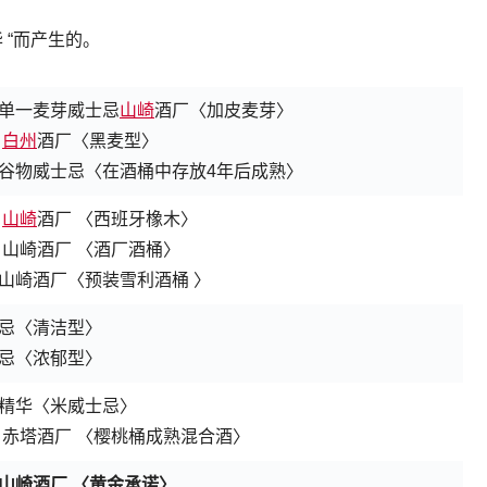
 “而产生的。
单一麦芽威士忌
山崎
酒厂〈加皮麦芽〉
忌
白州
酒厂〈黑麦型〉
谷物威士忌〈在酒桶中存放4年后成熟〉
忌
山崎
酒厂 〈西班牙橡木〉
 山崎酒厂 〈酒厂酒桶〉
山崎酒厂〈预装雪利酒桶 〉
忌〈清洁型〉
忌〈浓郁型〉
精华〈
米威士忌〉
 赤塔酒厂 〈樱桃桶成熟混合酒〉
山崎酒厂 〈黄金承诺〉