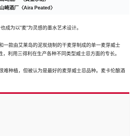
酒厂〈Aira Peated〉
也成为以”麦”为灵感的墨水艺术设计。
士忌和一款由艾莱岛的泥炭烧制的干麦芽制成的单一麦芽威士
性，利用三得利在生产各种不同类型威士忌方面的专长。
，它很难种植，但被认为是最好的麦芽威士忌品种。麦卡伦酿酒
。