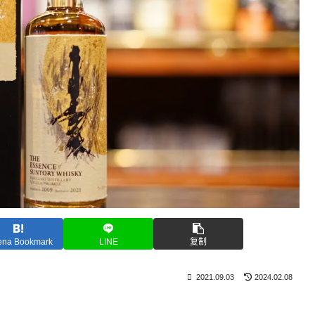
ena Bookmark
LINE
复制
2021.09.03
2024.02.08