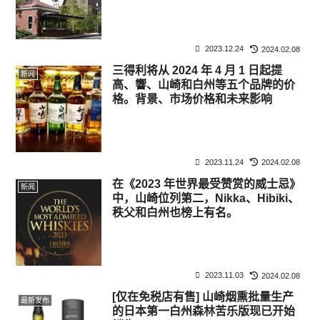
2023.12.24
2024.02.08
三得利将从 2024 年 4 月 1 日起提
新闻
高、響、山崎和白州等五个品牌的价
格。背景、市场价格和未来影响
2023.11.24
2024.02.08
在《2023 年世界最受赞赏的威士忌》
新闻
中，山崎位列第二，Nikka、Hibiki、
秩父和白州也榜上有名。
2023.11.03
2024.02.08
[仅在免税店有售] 山崎烟熏批量生产
最新发布
的日本第一白州森林苦乐版现已开始