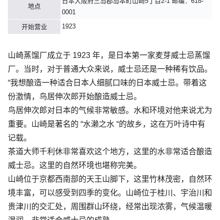
日本大阪府三岛郡岛本町山崎5丁目2-1 邮编：618-
地点
0001
1923
开始营业
山崎蒸馏厂成立于 1923 年，是
日本第一家麦芽威士忌蒸馏
厂
。当时，对于普通大众来说，威士忌还是一种稀有饮品。
“我想酿造一种适合日本人细腻口味的日本威士忌
。带着这
份激情，
鸟居伸次郎
开始酿造威士忌。
鸟居伸次郎对日本的气候非常敏感。
水和环境
对他来说尤为
重要。山崎是
著名的 “水濑之水 “的故乡
，这在万叶诗中有
记载。
茶道大师千利休非常喜欢这个地方，这里的水非常适合酿造
威士忌。这里的自然环境也堪称完美。
山崎位于京都西南部的天王山脚下，这里竹林茂密，自然环
境丰富，可以感受到四季的变化。山崎位于桂川、宇治川和
贵津川的交汇处，周围群山环绕，经常出现浓雾，
气候温暖