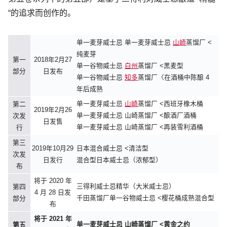
“的追求而创作的。
单一麦芽
威士忌
单一麦芽威士忌
山崎
蒸馏厂 <
纯麦芽
第一
2018年2月27
单一谷物威士忌
白州
蒸馏厂 <黑麦型
部分
日发布
单一谷物威士忌
知多
蒸馏厂〈在酒桶中陈酿 4
年后成熟
单一麦芽威士忌
山崎
蒸馏厂 <西班牙橡木桶
第二
2019年2月26
单一麦芽威士忌 山崎蒸馏厂 <酿酒厂酒桶
次发
日发售
单一麦芽威士忌 山崎蒸馏厂 <再装雪利酒桶
行
第三
2019年10月29
日本混合威士忌 <清洁型
次发
日发行
混合型日本威士忌（浓郁型）
布
将于 2020 年
三得利威士忌精华
（大米威士忌）
第四
4 月 28 日发
千田蒸馏厂单一谷物威士忌 <樱花桶成熟混合型
部分
布
将于 2021 年
单一麦芽威士忌 山崎蒸馏厂 <黄金之约
第五