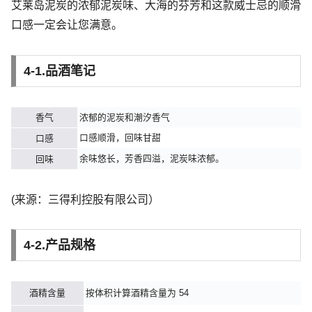
艾莱岛泥炭的浓郁泥炭味、大海的芬芳和这款威士忌的顺滑
口感一定会让您满意。
4-1.品酒笔记
香气
浓郁的泥炭和潮汐香气
口感顺滑，回味甘甜
口感
余味悠长，芳香四溢，泥炭味浓郁。
回味
(来源：三得利控股有限公司）
4-2.产品规格
酒精含量
按体积计算酒精含量为 54