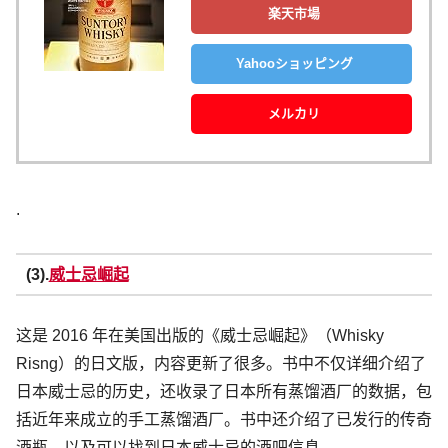
楽天市場
Yahooショッピング
メルカリ
.
(3).
威士忌崛起
这是 2016 年在美国出版的《威士忌崛起》（Whisky
Risng）的日文版，内容更新了很多。书中不仅详细介绍了
日本威士忌的历史，还收录了日本所有蒸馏酒厂的数据，包
括近年来成立的手工蒸馏酒厂。书中还介绍了已发行的传奇
酒瓶，以及可以找到日本威士忌的酒吧信息。