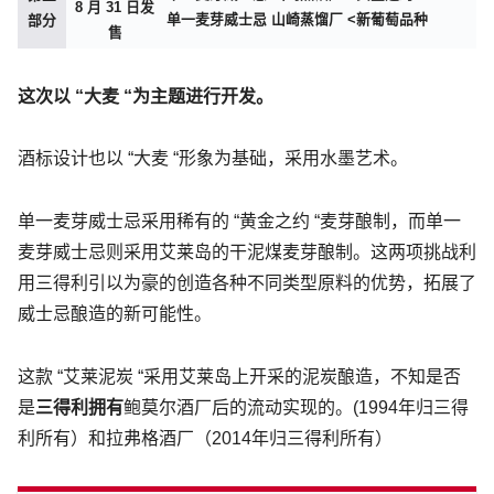
8 月 31 日发
单一麦芽威士忌 山崎蒸馏厂 <新葡萄品种
部分
售
这次以 “大麦 “为主题进行开发。
酒标设计也以 “大麦 “形象为基础，采用水墨艺术。
单一麦芽威士忌采用稀有的 “黄金之约 “麦芽酿制，而单一
麦芽威士忌则采用艾莱岛的干泥煤麦芽酿制。这两项挑战利
用三得利引以为豪的创造各种不同类型原料的优势，拓展了
威士忌酿造的新可能性。
这款 “艾莱泥炭 “采用艾莱岛上开采的泥炭酿造，不知是否
是
三得利拥有
鲍莫尔酒厂后的流动实现的。(1994年归三得
利所有）和拉弗格酒厂（2014年归三得利所有）