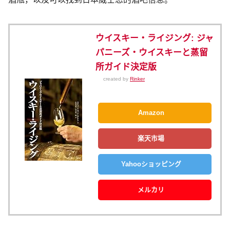
ウイスキー・ライジング: ジャ
パニーズ・ウイスキーと蒸留
所ガイド決定版
created by
Rinker
Amazon
楽天市場
Yahooショッピング
メルカリ