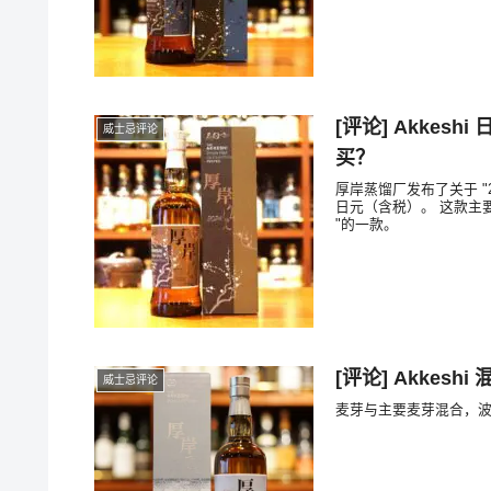
[评论] Akkes
威士忌评论
买？
厚岸蒸馏厂发布了关于 "24
日元（含税）。 这款主要
"的一款。
[评论] Akkesh
威士忌评论
麦芽与主要麦芽混合，