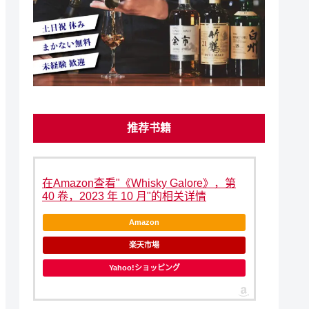
推荐书籍
在Amazon查看"《Whisky Galore》，第
40 卷，2023 年 10 月"的相关详情
Amazon
楽天市場
Yahoo!ショッピング