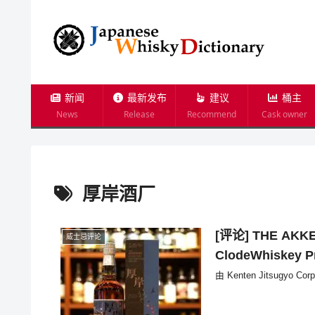
新闻
最新发布
建议
桶主
News
Release
Recommend
Cask owner
厚岸酒厂
[评论] THE AKK
威士忌评论
ClodeWhiskey Pr
由 Kenten Jitsugyo C