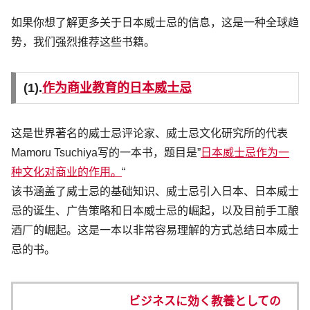
如果你想了解更多关于日本威士忌的信息，这是一种全球趋
势，我们强烈推荐这些书籍。
(1).
作为商业教育的日本威士忌
这是世界著名的威士忌评论家、威士忌文化研究所的代表
Mamoru Tsuchiya写的一本书，题目是”
日本威士忌作为一
种文化对商业的作用。
“
该书涵盖了威士忌的基础知识、威士忌引入日本、日本威士
忌的诞生、广告策略和日本威士忌的崛起，以及目前手工酿
酒厂的崛起。这是一本以非常容易理解的方式总结日本威士
忌的书。
ビジネスに効く教養としての