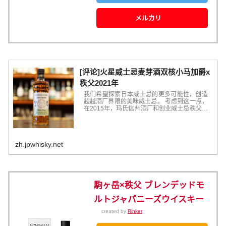
メルカリ
[评论]火星威士忌麦芽酒双核小马加爵x
秩父2021年
我们希望探索日本威士忌的更多可能性，创造
超越酒厂界限的美味威士忌。 考虑到这一点，
在2015年，玛氏信州酒厂和创业威士忌秩父酒
厂开始了一项实验，他们相互交换麦芽原料，
并在各自的地方进行成熟。
zh.jpwhisky.net
駒ヶ岳×秩父 ブレンデッドモ
ルトジャパニーズウイスキー
created by
Rinker