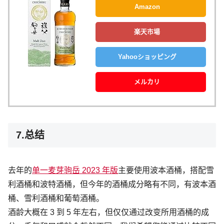
Amazon
楽天市場
Yahooショッピング
メルカリ
7.总结
去年的
单一麦芽驹岳 2023 年版
主要使用波本酒桶，搭配雪
利酒桶和波特酒桶，但今年的酒桶成分略有不同，有波本酒
桶、雪利酒桶和葡萄酒桶。
酒龄大概在 3 到 5 年左右，但仅仅通过改变所用酒桶的成