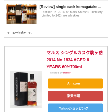
[Review] single cask komagatake ...
Distilled in 2014 at Mars Shinshu Distillery.
Limited to 242 rare whiskies.
en.jpwhisky.net
マルス シングルカスク駒ヶ岳
2014 No.1834 AGED 6
YEARS 60%700ml
created by
Rinker
Amazon
楽天市場
Yahooショッピング