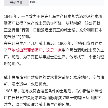
1985
开始营业
1949 年，一直致力于在鹿儿岛生产日本蒸馏酒烧酒的本坊
酿酒厂获得了生产威士忌的许可证。从那时起，该公司就一
直坚持着 “有朝一日能酿造出真正的威士忌，充分利用日本
的气候 “的梦想。
在鹿儿岛生产了几年威士忌后，1960 年，他在山梨县建立
了
马尔斯山梨葡萄酒厂，这是一家
生产葡萄酒和威士忌的工
厂。随后，为了真正从事威士忌生产，他寻找了一个更为理
想的地点。
威士忌酿造对自然条件的要求非常苛刻：寒冷地区，空气清
新，湿度适中，水质优良。
1985 年，在寻找符合这些条件的土地后，马尔斯信州蒸馏
厂在长野县中央阿尔卑斯山脉海拔 798 米的駒ヶ岳山脚下
建立，以寻找最适合威士忌生产的环境。