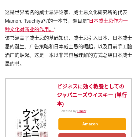
这是世界著名的威士忌评论家、威士忌文化研究所的代表
Mamoru Tsuchiya写的一本书，题目是”
日本威士忌作为一
种文化对商业的作用。
“
该书涵盖了威士忌的基础知识、威士忌引入日本、日本威士
忌的诞生、广告策略和日本威士忌的崛起，以及目前手工酿
酒厂的崛起。这是一本以非常容易理解的方式总结日本威士
忌的书。
ビジネスに効く教養としての
ジャパニーズウイスキー (単行
本)
created by
Rinker
Amazon