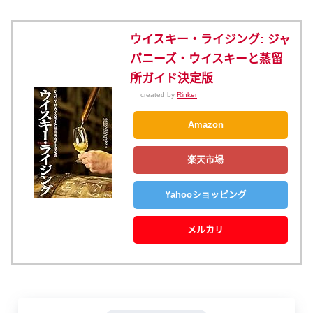
ウイスキー・ライジング: ジャ
パニーズ・ウイスキーと蒸留
所ガイド決定版
created by
Rinker
Amazon
楽天市場
Yahooショッピング
メルカリ