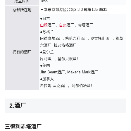
成立时间
1899
日本东京都港区台场2-3-3 邮编135-8631
总部所在地
●日本
山崎
酒厂、
白州
酒厂、赤塔酒厂
●苏格兰
阿德摩尔酒厂, 格伦吉利酒厂, 奥肯托山酒厂, 鲍莫
尔酒厂, 拉弗洛格酒厂
拥有的酒厂
●爱尔兰
库利酒厂, 基尔贝根酒厂
●美国
Jim Beam酒厂, Maker’s Mark酒厂
●加拿大
希拉姆-沃克酒厂，阿尔伯塔酒厂
2.酒厂
三得利赤塔酒厂