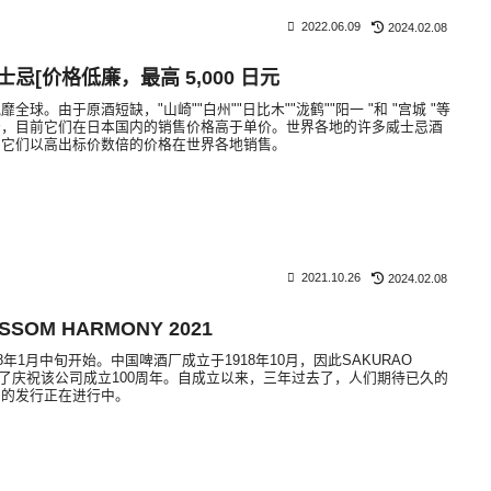
2022.06.09
2024.02.08
士忌[价格低廉，最高 5,000 日元
球。由于原酒短缺，"山崎""白州""日比木""泷鹤""阳一 "和 "宫城 "等
降，目前它们在日本国内的销售价格高于单价。世界各地的许多威士忌酒
，它们以高出标价数倍的价格在世界各地销售。
2021.10.26
2024.02.08
OSSOM HARMONY 2021
8年1月中旬开始。中国啤酒厂成立于1918年10月，因此SAKURAO
立是为了庆祝该公司成立100周年。自成立以来，三年过去了，人们期待已久的
忌的发行正在进行中。