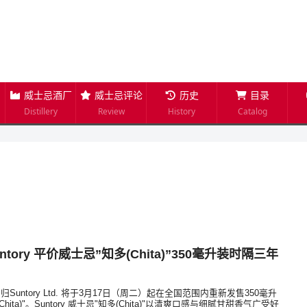
威士忌酒厂
威士忌评论
历史
目录
Distillery
Review
History
Catalog
ntory 平价威士忌”知多(Chita)”350毫升装时隔三年
untory Ltd. 将于3月17日（周二）起在全国范围内重新发售350毫升
(Chita)"。Suntory 威士忌"知多(Chita)"以清爽口感与细腻甘甜香气广受好