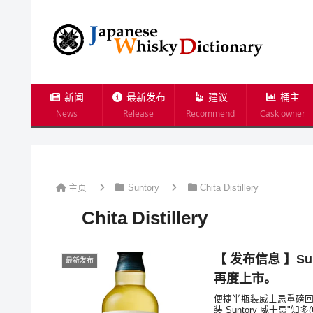
新闻
最新发布
建议
桶主
News
Release
Recommend
Cask owner
主页
Suntory
Chita Distillery
Chita Distillery
【 发布信息 】Su
最新发布
再度上市。
便捷半瓶装威士忌重磅回归S
装 Suntory 威士忌"知多