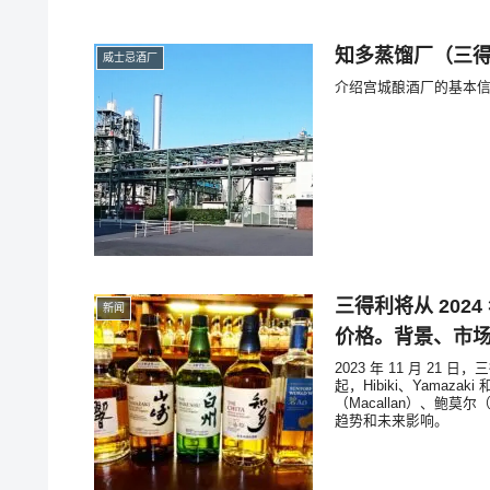
知多蒸馏厂（三
威士忌酒厂
介绍宫城酿酒厂的基本
三得利将从 202
新闻
价格。背景、市
2023 年 11 月 21
起，Hibiki、Yamaza
（Macallan）、鲍
趋势和未来影响。