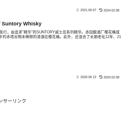
2021.06.07
2024.02.08
 Suntory Whisky
8日发行，由追求"精华"的SUNTORY威士忌系列精华。赤田酿酒厂樱花桶成
5岁的赤塔谷物未稀释的清酒在樱花桶。此外，还混合了长期老化12年、21
2020.06.13
2024.02.08
ンサーリンク