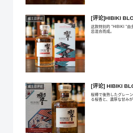
[评论]HIBIKI B
威士忌评论
这款特别的 "HIBIK
忌混合而成。
[评论] HIBIKI B
威士忌评论
桜樽で後熟したグレーン原
る桜香と、濃厚な甘みが