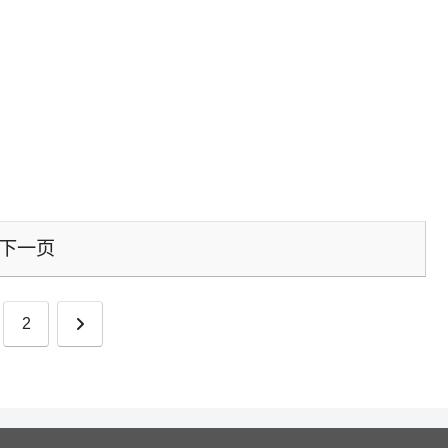
下一页
下
2
一
页