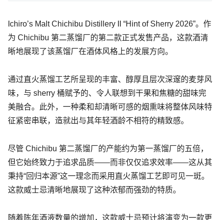
Ichiro’s Malt Chichibu Distillery II “Hint of Sherry 2026”。作
为 Chichibu 第二蒸馏厂的第二款正式发售产品，这款酒清
晰地展现了该蒸馏厂在酒体风格上的发展方向。
通过直火蒸馏工艺所呈现的丰富、醇厚且层次深邃的麦芽风
味，与 sherry 桶赋予的、令人联想到干果和焦糖的甜味完
美融合。此外，一种柔和却清晰可感的烟熏味将整体风味特
征紧密串联，造就出与其年轻酒龄不相符的精致感。
尽管 Chichibu 第二蒸馏厂的产能约为第一蒸馏厂的五倍，
但它始终致力于追求品质——而非仅仅追求效率——这从其
秉持“回归本源”这一理念而采用直火蒸馏工艺即可见一斑。
这款威士忌清晰地展现了这种浓郁而强劲的特质。
随着陈年酒液数量的增加，这款威士忌预计将演变为一款更