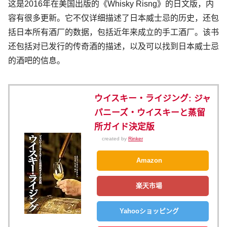
这是2016年在美国出版的《Whisky Risng》的日文版，内
容有很多更新。它不仅详细描述了日本威士忌的历史，还包
括日本所有酒厂的数据，包括近年来成立的手工酒厂。该书
还包括对已发行的传奇酒的描述，以及可以找到日本威士忌
的酒吧的信息。
ウイスキー・ライジング: ジャ
パニーズ・ウイスキーと蒸留
所ガイド決定版
created by
Rinker
Amazon
楽天市場
Yahooショッピング