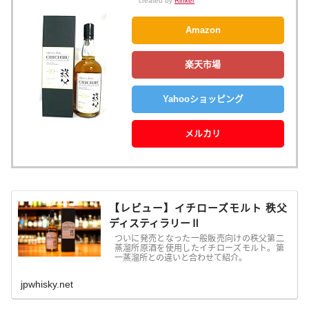
created by
Rinker
Amazon
楽天市場
Yahooショッピング
メルカリ
【レビュー】イチローズモルト 秩父
ディスティラリーⅡ
ついに発売となった一般販売向けの秩父第二
蒸溜所原酒を使用したイチローズモルト。第
一蒸溜所との違いと合わせて紹介。
jpwhisky.net