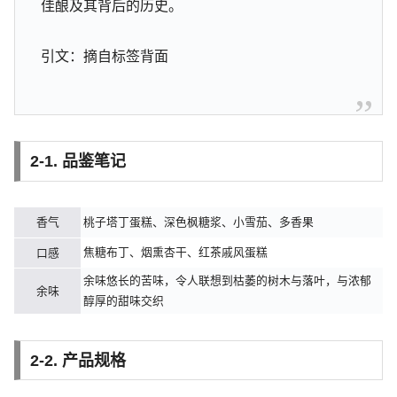
佳酿及其背后的历史。
引文：摘自标签背面
2-1. 品鉴笔记
香气
桃子塔丁蛋糕、深色枫糖浆、小雪茄、多香果
焦糖布丁、烟熏杏干、红茶戚风蛋糕
口感
余味悠长的苦味，令人联想到枯萎的树木与落叶，与浓郁
余味
醇厚的甜味交织
2-2. 产品规格