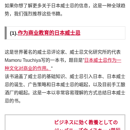
如果你想了解更多关于日本威士忌的信息，这是一种全球趋
势，我们强烈推荐这些书籍。
(1).
作为商业教育的日本威士忌
这是世界著名的威士忌评论家、威士忌文化研究所的代表
Mamoru Tsuchiya写的一本书，题目是”
日本威士忌作为一
种文化对商业的作用。
“
该书涵盖了威士忌的基础知识、威士忌引入日本、日本威士
忌的诞生、广告策略和日本威士忌的崛起，以及目前手工酿
酒厂的崛起。这是一本以非常容易理解的方式总结日本威士
忌的书。
ビジネスに効く教養としての