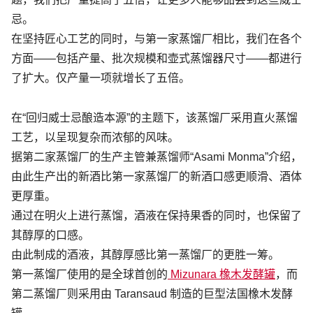
忌。
在坚持匠心工艺的同时，与第一家蒸馏厂相比，我们在各个
方面——包括产量、批次规模和壶式蒸馏器尺寸——都进行
了扩大。仅产量一项就增长了五倍。
在“回归威士忌酿造本源”的主题下，该蒸馏厂采用直火蒸馏
工艺，以呈现复杂而浓郁的风味。
据第二家蒸馏厂的生产主管兼蒸馏师“Asami Monma”介绍，
由此生产出的新酒比第一家蒸馏厂的新酒口感更顺滑、酒体
更厚重。
通过在明火上进行蒸馏，酒液在保持果香的同时，也保留了
其醇厚的口感。
由此制成的酒液，其醇厚感比第一蒸馏厂的更胜一筹。
第一蒸馏厂使用的是全球首创的
Mizunara 橡木发酵罐
，而
第二蒸馏厂则采用由 Taransaud 制造的巨型法国橡木发酵