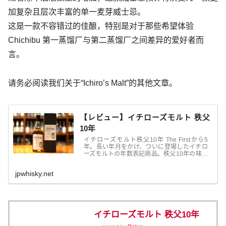
加复杂且层次丰富的单一麦芽威士忌。
这是一款不容错过的佳酿，特别是对于那些希望体验
Chichibu 第一蒸馏厂与第二蒸馏厂之间差异的爱好者而
言。
请务必阅读我们关于“Ichiro’s Malt”的其他文章。
【レビュー】イチローズモルト 秩父
10年
イチローズモルト秩父10年 The Firstから5
年。長い年月をかけ、ついに登場したイチロ
ーズモルトの年数表記商品。秩父10年の味わ
いと製品情報をレビュー。イチローズモルト
秩父10年 ザ・ファーストテンの発売が2020
jpwhisky.net
年の11月。ボトリ...
イチローズモルト 秩父10年