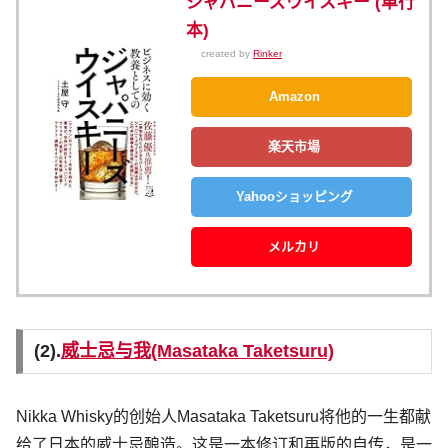
ジャパニーズウイスキー (単行
本)
created by
Rinker
Amazon
楽天市場
Yahooショッピング
メルカリ
(2).
威士忌与我(Masataka Taketsuru)
Nikka Whisky的创始人Masataka Taketsuru将他的一生都献
给了日本的威士忌酿造。这是一本修订和再版的自传，是一