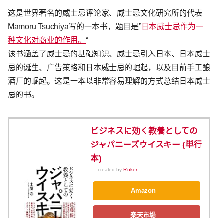
这是世界著名的威士忌评论家、威士忌文化研究所的代表
Mamoru Tsuchiya写的一本书，题目是”
日本威士忌作为一
种文化对商业的作用。
“
该书涵盖了威士忌的基础知识、威士忌引入日本、日本威士
忌的诞生、广告策略和日本威士忌的崛起，以及目前手工酿
酒厂的崛起。这是一本以非常容易理解的方式总结日本威士
忌的书。
ビジネスに効く教養としての
ジャパニーズウイスキー (単行
本)
created by
Rinker
Amazon
楽天市場