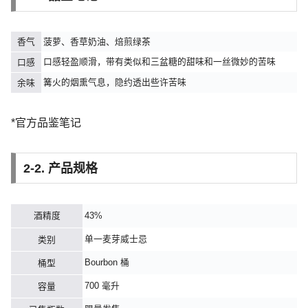
香气
菠萝、香草奶油、焙煎绿茶
口感轻盈顺滑，带有类似和三盆糖的甜味和一丝微妙的苦味
口感
篝火的烟熏气息，隐约透出些许苦味
余味
*官方品鉴笔记
2-2. 产品规格
酒精度
43%
单一麦芽威士忌
类别
Bourbon 桶
桶型
700 毫升
容量