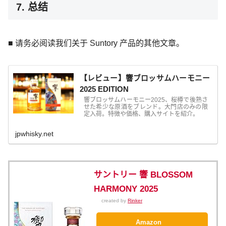
7. 总结
■ 请务必阅读我们关于 Suntory 产品的其他文章。
【レビュー】響ブロッサムハーモニー
2025 EDITION
響ブロッサムハーモニー2025、桜樽で後熟さ
せた希少な原酒をブレンド。大門店のみの限
定入荷。特徴や価格、購入サイトを紹介。
jpwhisky.net
サントリー 響 BLOSSOM
HARMONY 2025
created by
Rinker
Amazon