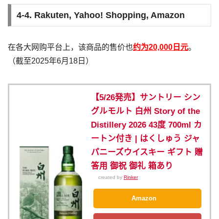
4-4. Rakuten, Yahoo! Shopping, Amazon
在各大网购平台上，该商品的售价也
约为20,000日元
。
（截至2025年6月18日）
【5/26発売】サントリー シン
グルモルト 白州 Story of the
Distillery 2026 43度 700ml カ
ートン付き | はくしゅう ジャ
パニーズウイスキー ギフト 贈
答用 御祝 御礼 箱あり
created by
Rinker
Amazon