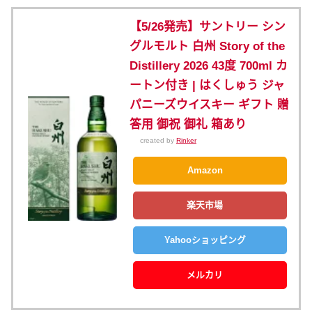
【5/26発売】サントリー シン
グルモルト 白州 Story of the
Distillery 2026 43度 700ml カ
ートン付き | はくしゅう ジャ
パニーズウイスキー ギフト 贈
答用 御祝 御礼 箱あり
created by
Rinker
Amazon
楽天市場
Yahooショッピング
メルカリ