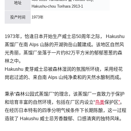
地址
Hakushu-chou Torihara 2913-1
投产时间
1973年
1973年，恰逢日本开始生产威士忌50周年之际， Hakushu
蒸馏厂在南 Alps 山脉的开湖驹岳山麓建成。该地区自然风
光秀丽，蒸馏厂坐落于一片约82万平方米的郁郁葱葱的森
林之中。
Hakushu 麦芽威士忌被森林湿润的氛围所环绕，采用经花
岗岩过滤的、来自南 Alps 山纯净柔和的天然水酿制而成。
秉承“森林公园式蒸馏厂”的理念，该蒸馏厂一直致力于保护
和培育丰富的自然环境，包括在厂区内设立“
鸟类
保护区
”
。
在经历日本特有的四季分明气候条件下长期陈酿，这一过程
造就了 Hakushu 威士忌芳香馥郁、口感清爽的独特风味。