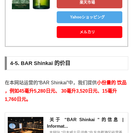
楽天市場
Yahooショッピング
メルカリ
4-5. BAR Shinkai 的价目
在本网站运营的“BAR Shinkai”中，我们提供
小份量的
饮品
，
例如45毫升5,280日元
、
30毫升3,520日元、15毫升
1,760日元。
关于 “BAR Shinkai “的信息 |
Informat...
本网站 "日本威士忌词典 "在东京都港区经营着