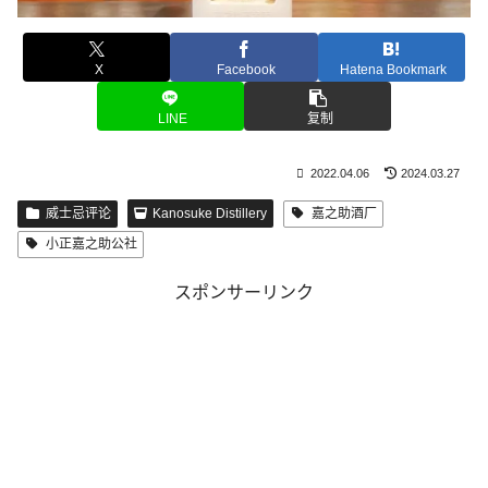
X
Facebook
Hatena Bookmark
LINE
复制
2022.04.06
2024.03.27
威士忌评论
Kanosuke Distillery
嘉之助酒厂
小正嘉之助公社
スポンサーリンク