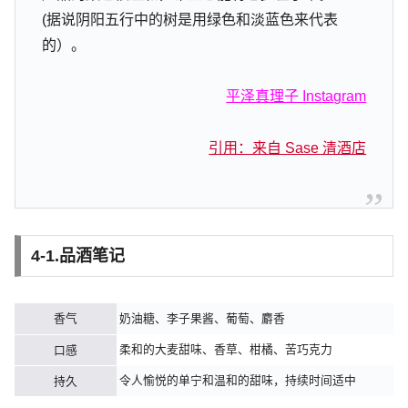
(据说阴阳五行中的树是用绿色和淡蓝色来代表
的）。
平泽真理子 Instagram
引用：来自 Sase 清酒店
4-1.品酒笔记
香气
奶油糖、李子果酱、葡萄、麝香
柔和的大麦甜味、香草、柑橘、苦巧克力
口感
令人愉悦的单宁和温和的甜味，持续时间适中
持久