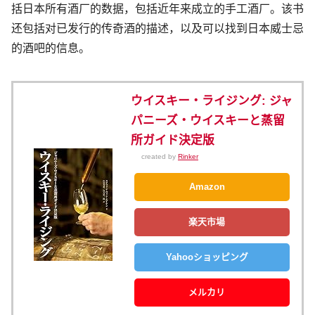
括日本所有酒厂的数据，包括近年来成立的手工酒厂。该书
还包括对已发行的传奇酒的描述，以及可以找到日本威士忌
的酒吧的信息。
ウイスキー・ライジング: ジャ
パニーズ・ウイスキーと蒸留
所ガイド決定版
created by
Rinker
Amazon
楽天市場
Yahooショッピング
メルカリ