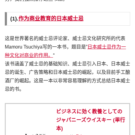
(1).
作为商业教育的日本威士忌
这是世界著名的威士忌评论家、威士忌文化研究所的代表
Mamoru Tsuchiya写的一本书，题目是”
日本威士忌作为一
种文化对商业的作用。
“
该书涵盖了威士忌的基础知识、威士忌引入日本、日本威士
忌的诞生、广告策略和日本威士忌的崛起，以及目前手工酿
酒厂的崛起。这是一本以非常容易理解的方式总结日本威士
忌的书。
ビジネスに効く教養としての
ジャパニーズウイスキー (単行
本)