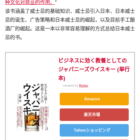
种文化对商业的作用。
“
该书涵盖了威士忌的基础知识、威士忌引入日本、日本威士
忌的诞生、广告策略和日本威士忌的崛起，以及目前手工酿
酒厂的崛起。这是一本以非常容易理解的方式总结日本威士
忌的书。
ビジネスに効く教養としての
ジャパニーズウイスキー (単行
本)
created by
Rinker
Amazon
楽天市場
Yahooショッピング