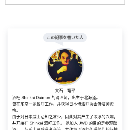
この記事を書いた人
大石 竜平
酒吧 Shinkai Daimon 的调酒师，出生于北海道。
曾在东京一家餐厅工作，并获得日本侍酒师协会侍酒师资
格。
由于对日本威士忌知之甚少，因此对其产生了浓厚的兴趣，
并开始在 Shinkai 酒吧工作。 她加入 JWD 的目的是参观酿
酒厂，与威士忌酿造者交流，并作为调酒师传递他们的热情