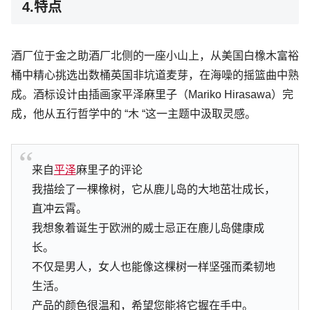
4.特点
酒厂位于金之助酒厂北侧的一座小山上，从美国白橡木富裕
桶中精心挑选出数桶英国非坑道麦芽，在海噪的摇篮曲中熟
成。酒标设计由插画家平泽麻里子（Mariko Hirasawa）完
成，他从五行哲学中的 “木 “这一主题中汲取灵感。
来自
平泽
麻里子的评论
我描绘了一棵橡树，它从鹿儿岛的大地茁壮成长，
直冲云霄。
我想象着诞生于欧洲的威士忌正在鹿儿岛健康成
长。
不仅是男人，女人也能像这棵树一样坚强而柔韧地
生活。
产品的颜色很温和，希望您能将它握在手中。