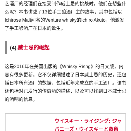
艺酒厂的经理们在接受制作威士忌的挑战时，他们在想些什
么呢？本书讲述了13位手工酿酒厂主的故事，其中包括以
Ichirose Malt闻名的Venture whisky的Ichiro Akuto，他激发
了手工酿酒厂在日本的诞生。
(4).
威士忌的崛起
这是2016年在美国出版的《Whisky Risng》的日文版，内
容有很多更新。它不仅详细描述了日本威士忌的历史，还包
括日本所有酒厂的数据，包括近年来成立的手工酒厂。该书
还包括对已发行的传奇酒的描述，以及可以找到日本威士忌
的酒吧的信息。
ウイスキー・ライジング: ジャ
パニーズ・ウイスキーと蒸留