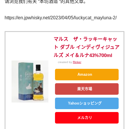
请浏览我们有关 “本坊酒造 “的其他文章。
https://en.jpwhisky.net/2023/04/05/luckycat_mayluna-2/
マルス ザ・ラッキーキャッ
ト ダブル インディヴィジュア
ルズ メイ＆ルナ43%700ml
created by
Rinker
Amazon
楽天市場
Yahooショッピング
メルカリ