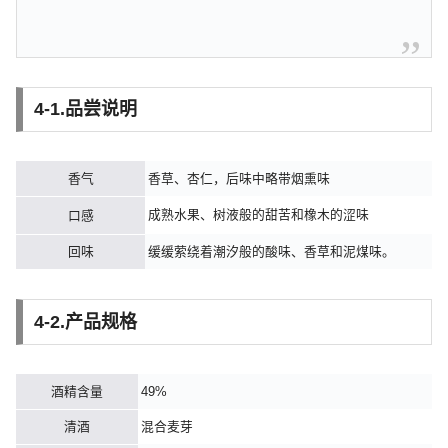
4-1.品尝说明
香气
香草、杏仁，后味中略带烟熏味
成熟水果、树液般的甜苦和橡木的涩味
口感
回味
缓缓萦绕着潮汐般的酸味、香草和泥煤味。
4-2.产品规格
酒精含量
49%
清酒
混合麦芽