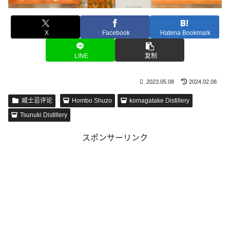
X
Facebook
Hatena Bookmark
LINE
复制
2023.05.08
2024.02.08
威士忌评论
Hombo Shuzo
komagatake Distillery
Tsunuki Distillery
スポンサーリンク