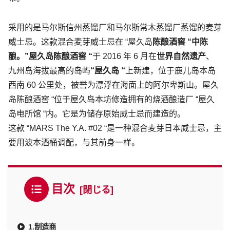
采用的是马尔斯信州蒸馏厂和马尔斯常木蒸馏厂蒸馏的麦芽
威士忌。这款混合麦芽威士忌在 “屋久岛
陈酿酒窖 “中陈
酿。”屋久岛陈酿酒窖 “
于 2016 年 6 月在
世界自然遗产
、
九州岛海拔最高的岛屿
“屋久岛 “
上新建，位于鹿儿岛本岛
西南 60 公里处，被誉为漂浮在海面上的阿尔卑斯山。屋久
岛陈酿酒窖 “位于屋久岛本坊修造拥有的烧酒酿造厂 “屋久
岛电所馆 “内。它是为储存原始威士忌而建造的。
这款 “MARS The Y.A. #02 “是一种混合麦芽日本威士忌，主
要用波本酒桶调配，与其前身一样。
目次
1.制造商