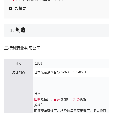
7. 摘要
1. 制造
三得利酒业有限公司
建立
1899
总部地点
日本东京港区台场 2-3-3 〒135-8631
日本
山崎
蒸馏厂、
白州
蒸馏厂、
知多
蒸馏厂
苏格兰
阿德摩尔蒸馏厂、格伦加里奥克蒸馏厂、奥森托尚