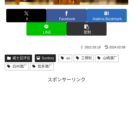
X
Facebook
Hatena Bookmark
LINE
复制
2021.03.19
2024.02.08
威士忌评论
Suntory
ao
三得利
山崎酒厂
白州酒厂
知多酒厂
スポンサーリンク