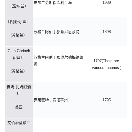
爱尔兰劳斯郡库利半岛
1989
（爱尔兰）
阿德摩尔酒厂
苏格兰阿伯丁郡肯尼思蒙特
1898
(苏格兰）
Glen Garioch
苏格兰阿伯丁郡奥尔德梅德鲁
酿酒厂
1797(There are
姆
various theories.)
(苏格兰）
吉姆-比姆酿酒
厂
克莱蒙特 , 肯塔基州
1795
美国
艾伯塔蒸馏厂