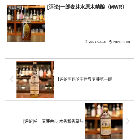
[评论]一郎麦芽水原木精酿（MWR）
威士忌评论
2021.02.16
2024.02.08
【评论阿玛哈干世界麦芽第一版
[评论]单一麦芽余市 木香和香草味