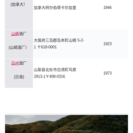
(加拿大）
加拿大阿尔伯塔卡尔加里
1946
山崎
酒厂
大阪府三岛郡岛本町山崎 5-2-
1923
1 〒618-0001
(山崎酒厂）
白州
酒厂
山梨县北杜市白须町鸟原
1973
2913-1〒408-0316
(日语)