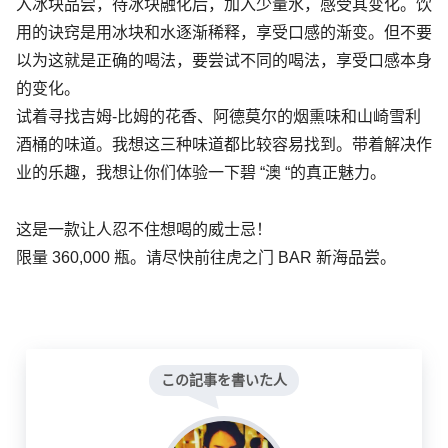
入冰块品尝，待冰块融化后，加入少量水，感受其变化。饮
用的诀窍是用冰块和水逐渐稀释，享受口感的渐变。但不要
以为这就是正确的喝法，要尝试不同的喝法，享受口感本身
的变化。
试着寻找吉姆-比姆的花香、阿德莫尔的烟熏味和山崎雪利
酒桶的味道。我想这三种味道都比较容易找到。带着解决作
业的乐趣，我想让你们体验一下碧 “澳 “的真正魅力。
这是一款让人忍不住想喝的威士忌！
限量 360,000 瓶。请尽快前往虎之门 BAR 新海品尝。
この記事を書いた人