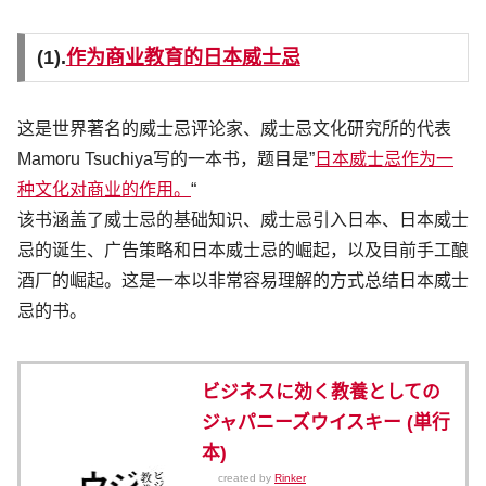
(1).
作为商业教育的日本威士忌
这是世界著名的威士忌评论家、威士忌文化研究所的代表
Mamoru Tsuchiya写的一本书，题目是”
日本威士忌作为一
种文化对商业的作用。
“
该书涵盖了威士忌的基础知识、威士忌引入日本、日本威士
忌的诞生、广告策略和日本威士忌的崛起，以及目前手工酿
酒厂的崛起。这是一本以非常容易理解的方式总结日本威士
忌的书。
ビジネスに効く教養としての
ジャパニーズウイスキー (単行
本)
created by
Rinker