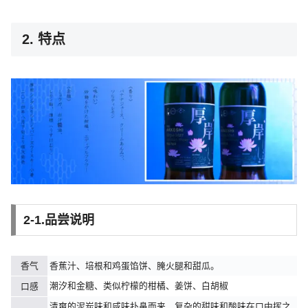
2. 特点
2-1.品尝说明
香气
香蕉汁、培根和鸡蛋馅饼、腌火腿和甜瓜。
潮汐和金糖、类似柠檬的柑橘、姜饼、白胡椒
口感
清爽的泥炭味和咸味扑鼻而来，复杂的甜味和酸味在口中挥之