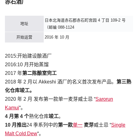
赤石酒厂
日本北海道赤石郡赤石町宫园 4 丁目 109-2 号
地址
（邮编 088-1124
开始运营
2016 年 10 月
2015:开始建设酿酒厂
2016:10 月开始蒸馏
2017 年
第二陈酿室完工
2018 年 2 月以 Akkeshi 酒厂的名义首次发布产品。
第三熟
化仓库竣工。
2020 年 2 月 发布第一款单一麦芽威士忌 “
Sarorun
Kamui
“。
4 月第 4 个
熟化仓库
竣工
。
10 月推出
24 季系列中的
第一款
单一
麦芽
威士忌 “
Single
Malt Cold Dew
“。