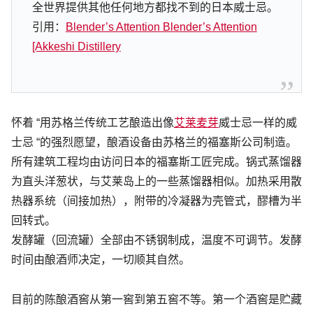
全世界提供其他任何地方都找不到的日本威士忌。
引用：
Blender’s Attention Blender’s Attention
[Akkeshi Distillery
怀着 “用苏格兰传统工艺酿造出像
艾莱麦芽
威士忌一样的威
士忌 “的强烈愿望，酿酒设备由苏格兰的福塞斯公司制造。
所有建筑工程均由访问日本的福塞斯工匠完成。锅式蒸馏器
为直头洋葱状，与艾莱岛上的一些蒸馏器相似。加热采用散
热器系统（间接加热），附带的冷凝器为壳管式，醪槽为半
回转式。
发酵罐（回流罐）全部由不锈钢制成，温度不可调节。发酵
时间由酿酒师决定，一切顺其自然。
目前的陈酿酒窖从第一窖到第五窖不等。第一个酒窖是贮藏