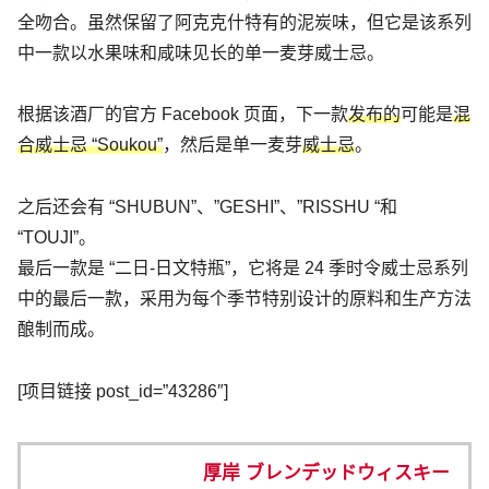
全吻合。虽然保留了阿克克什特有的泥炭味，但它是该系列
中一款以水果味和咸味见长的单一麦芽威士忌。
根据该酒厂的官方 Facebook 页面，下一款
发布的
可能是
混
合威士忌 “Soukou”
，然后是单一麦芽
威士忌
。
之后还会有 “SHUBUN”、”GESHI”、”RISSHU “和
“TOUJI”。
最后一款是 “二日-日文特瓶”，它将是 24 季时令威士忌系列
中的最后一款，采用为每个季节特别设计的原料和生产方法
酿制而成。
[项目链接 post_id=”43286″]
厚岸 ブレンデッドウィスキー