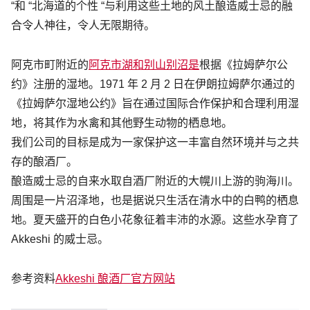
“和 “北海道的个性 “与利用这些土地的风土酿造威士忌的融
合令人神往，令人无限期待。
阿克市町附近的
阿克市湖和别山别
沼是
根据《拉姆萨尔公
约》注册的湿地。1971 年 2 月 2 日在伊朗拉姆萨尔通过的
《拉姆萨尔湿地公约》旨在通过国际合作保护和合理利用湿
地，将其作为水禽和其他野生动物的栖息地。
我们公司的目标是成为一家保护这一丰富自然环境并与之共
存的酿酒厂。
酿造威士忌的自来水取自酒厂附近的大幌川上游的驹海川。
周围是一片沼泽地，也是据说只生活在清水中的白鸭的栖息
地。夏天盛开的白色小花象征着丰沛的水源。这些水孕育了
Akkeshi 的威士忌。
参考资料
Akkeshi 酿酒厂官方网站