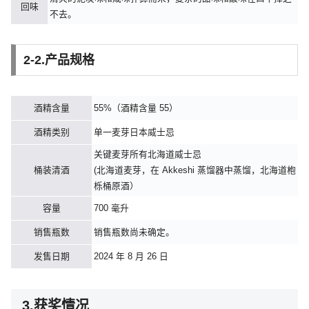
回味
不去。
2-2.产品规格
酒精含量
55%（酒精含量 55）
酒精类别
单一麦芽日本威士忌
关键麦芽所有北海道威士忌
桶装清酒
(北海道麦芽，在 Akkeshi 蒸馏器中蒸馏，北海道枹
栎桶原酒）
容量
700 毫升
销售瓶数
销售瓶数尚未确定。
发售日期
2024 年 8 月 26 日
3.获奖情况