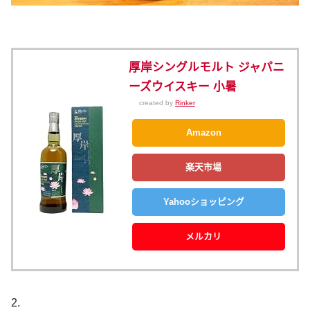
厚岸シングルモルト ジャパニ
ーズウイスキー 小暑
created by
Rinker
Amazon
楽天市場
Yahooショッピング
メルカリ
2.