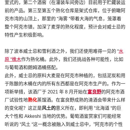
室式的，第二个酒窖（在灌装车间旁边）目前用于贮藏装运
前的产品。第三至第五个熟化仓库是架式仓库，位于俯瞰阿
克市湾的山顶上，那里的 “海雾 “带着大海的气息，笼罩着
整个阿克市镇，加深了麦芽的熟化程度，预计会对威士忌的
特性产生积极影响。
除了波本威士忌和雪利酒之外，我们还使用难得一见的 “
水
原 “橡木
作为熟化桶。此外，我们还挑战各种可能性，比如
与葡萄酒和朗姆酒桶搭配。
此外，威士忌的原料大麦是在阿克市种植的，包括泥炭和用
于陈酿的木桶在内的所有东西都是在阿克市生产的。作为一
项新举措，该酒厂于 2021 年 8 月开始在
富良野
的阿克市酒
厂试验性地
熟化
蒸馏酒。在富良野成熟的清酒会带来什么样
的变化呢？这正是
风土的
意义所在，即利用 “北海道 “的巨
大个性和 Akkeshi 当地的优势。葡萄酒鉴赏家们可能经常
听说的 “风土 “这一概念被融入到威士忌中，”阿克市的个性