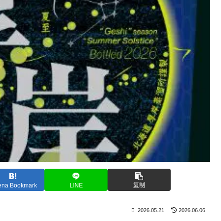
ena Bookmark
LINE
复制
2026.05.21
2026.06.06