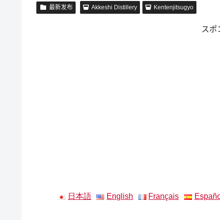
最新发布
Akkeshi Distillery
Kentenjitsugyo
スポ
日本語
English
Français
Españo