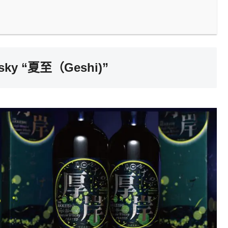
hisky “夏至（Geshi)”