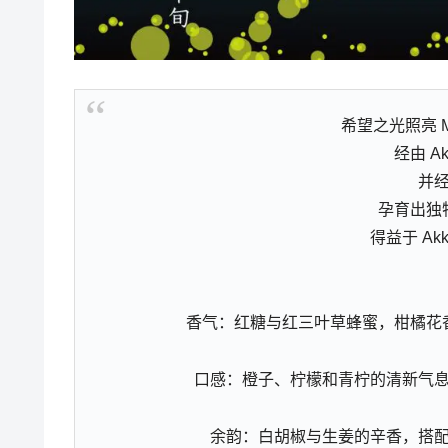
希望之光照亮 M
经由 Ak
并
孕育出独
得益于 Ak
香气：红糖与红三叶草蜂蜜，柑橘花
口感：橙子、柠檬和青柠的清新气
余韵：白胡椒与生姜的辛香，搭